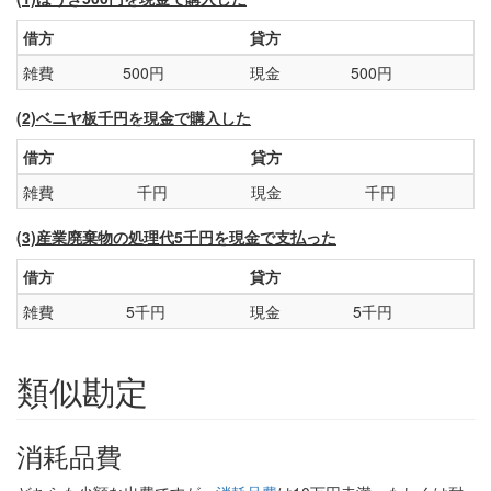
借方
貸方
雑費
500円
現金
500円
(2)ベニヤ板千円を現金で購入した
借方
貸方
雑費
千円
現金
千円
(3)産業廃棄物の処理代5千円を現金で支払った
借方
貸方
雑費
5千円
現金
5千円
類似勘定
消耗品費