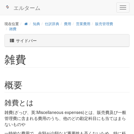
エルターム
現在位置
知典
仕訳辞典
費用
営業費用
販売管理費
雑費
サイドバー
雑費
概要
雑費とは
雑費(ざっぴ、英:Miscellaneous expenses)とは、販売費及び一般
管理費に含まれる費用のうち、他のどの勘定科目にも当てはまら
ないものや
一時的な費用で、金額が少額など重要性も高くないため、特に科